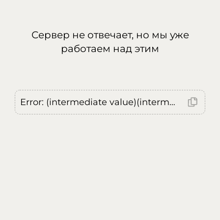
Сервер не отвечает, но мы уже
работаем над этим
Error: (intermediate value)(intermediate value)(intermediate value).replaceAll is not a function