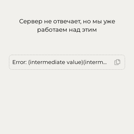
Сервер не отвечает, но мы уже
работаем над этим
Error: (intermediate value)(intermediate value)(intermediate value).replaceAll is not a function