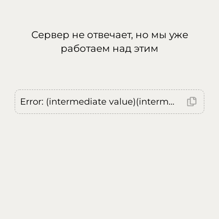
Сервер не отвечает, но мы уже
работаем над этим
Error: (intermediate value)(intermediate value)(intermediate value).replaceAll is not a function