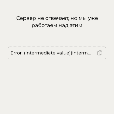
Сервер не отвечает, но мы уже
работаем над этим
Error: (intermediate value)(intermediate value)(intermediate value).replaceAll is not a function