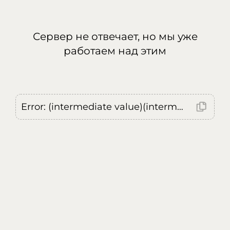
Сервер не отвечает, но мы уже
работаем над этим
Error: (intermediate value)(intermediate value)(intermediate value).replaceAll is not a function